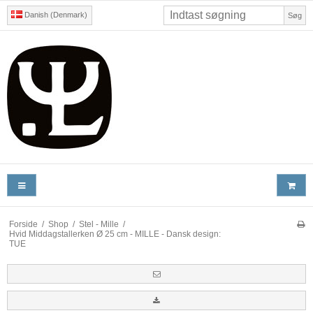
Danish (Denmark)
Søg
Forside
/
Shop
/
Stel - Mille
/
Hvid Middagstallerken Ø 25 cm - MILLE - Dansk design:
TUE