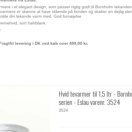
varmere fra Eslau.
rmere i et elegant design, som passer rigtig godt til Bornholm tekanden.
tevarmere er skønne at have stående på borden og skaber en dejlig stem
t holde din tekande varm med. God fornøjelse
 cremehvid, sort halvblank.
n
Fragtfri levering i DK ved køb over 499,00 kr.
Hvid tevarmer til 1,5 ltr - Born
serien - Eslau varenr. 3524
3524