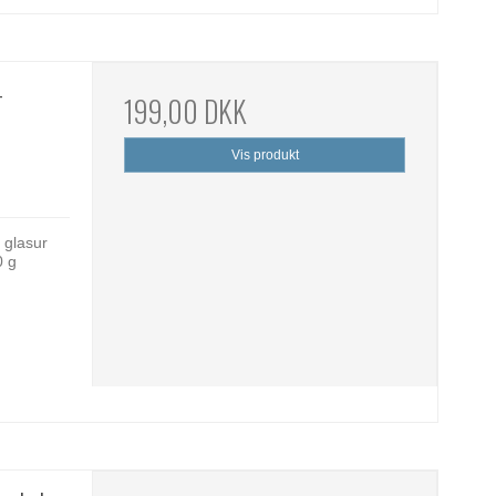
-
199,00 DKK
Vis produkt
 glasur
0 g