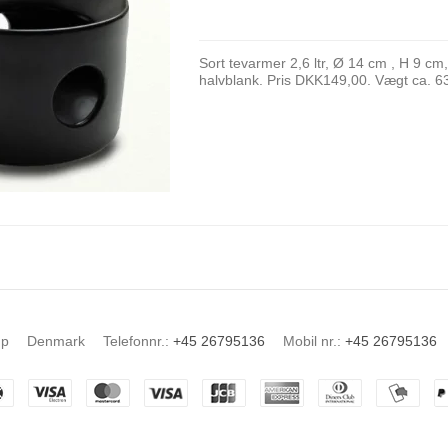
Sort tevarmer 2,6 ltr, Ø 14 cm , H 9 cm
halvblank. Pris DKK149,00. Vægt ca. 6
up
Denmark
Telefonnr.
:
+45 26795136
Mobil nr.
:
+45 26795136