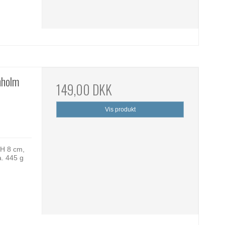
nholm
149,00 DKK
Vis produkt
 H 8 cm,
a. 445 g