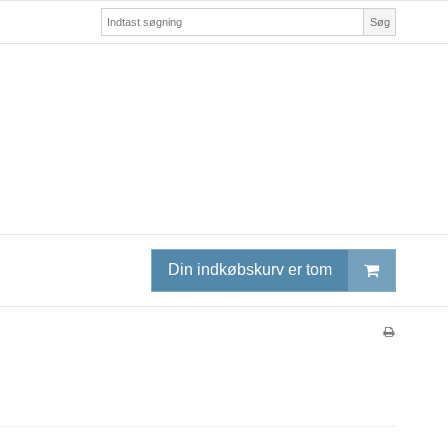
Søg
Din indkøbskurv er tom