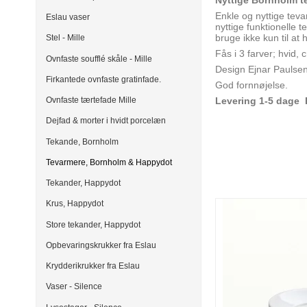
Nyttige Bornholm te
Enkle og nyttige teva
Eslau vaser
nyttige funktionelle 
bruge ikke kun til a
Stel - Mille
Fås i 3 farver; hvid,
Ovnfaste soufflé skåle - Mille
Design Ejnar Paulse
Firkantede ovnfaste gratinfade.
God fornnøjelse.
Levering 1-5 dage
Ovnfaste tærtefade Mille
Dejfad & morter i hvidt porcelæn
Tekande, Bornholm
Tevarmere, Bornholm & Happydot
Tekander, Happydot
Krus, Happydot
Store tekander, Happydot
Opbevaringskrukker fra Eslau
Krydderikrukker fra Eslau
Vaser - Silence