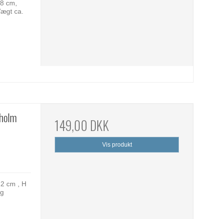
 8 cm,
Vægt ca.
nholm
149,00 DKK
Vis produkt
12 cm , H
 g