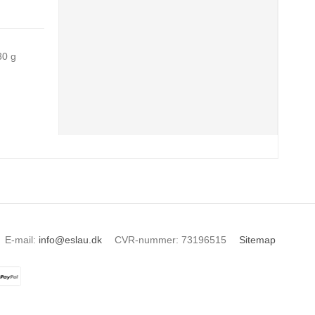
,
30 g
E-mail
:
info@eslau.dk
CVR-nummer
:
73196515
Sitemap