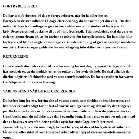
FORTRYDELSESRET
Du har som forbruger 14 dages fortrydelsesret, når du handler hos os.
Fortrydelsesfristen udløber 14 dage efter den dag, du har modtaget din vare. Du skal
inden 14 dage fra modtagelse give os meddelelse om, at du ønsker at fortryde dit
køb. Dette gøres ved at skrive til os på; info@eslau.dk. I din meddelelse skal du gøre os
tydeligt opmærksom på, at du ønsker at udnytte din fortrydelsesret. Du kan ikke ikke
fortryde ved blot at nægte at modtage varen uden samtidig at give os tydelige meddelese
om dette. Dette er også gældende for emballage og info skilte der følger med varen.
RETURNERING
Du skal sende din ordre retur til os uden unødig forsinkelse, og senest 14 dage efter du
har meddelt os, at du meddelt os, at du ønker at fortryde dit køb. Du skal afholde de
direkte udgifter i forbindelse med varens returforsendelse. Du bærer risikoen for varen
fra tidspunktet for varens levering.
VARENS STAND NÅR DU RETURNERER DEN
Du hæfter kun for evt. forringelse af varens værdi, som skyldes anden håntering, end
hvad der er nødvendigt for at fastslå varens art, egenskab og den måde, den fungerer
på. Du kan med andre ord prøve varen på samme måde, som hvis du prøvede den i en
fysisk butik, men du må ikke tage den i egentlig brug. Hvis varen er prøvet udover hvad
der er beskrevet ovenfor, dette gælder også for emballage der følger med
varen, betragter vi den som brugt, hvilket betyder, at du ved fortrydelse af købet kun
får en del eller intet at købsbeløbet retur, afhængig af varens handelsmæssige
værdi
.