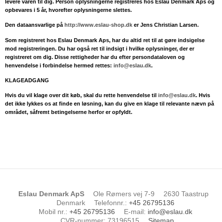
levere varen til dig. Person oplysningerne registreres hos Eslau Denmark Aps og
opbevares i 5 år, hvorefter oplysningerne slettes.
Den dataansvarlige på
http://www.eslau-shop.dk
er Jens Christian Larsen.
Som registreret hos Eslau Denmark Aps, har du altid ret til at gøre indsigelse
mod registreringen. Du har også ret til indsigt i hvilke oplysninger, der er
registreret om dig. Disse rettigheder har du efter persondataloven og
henvendelse i forbindelse hermed rettes:
info@eslau.dk
.
KLAGEADGANG
Hvis du vil klage over dit køb, skal du rette henvendelse til
info@eslau.dk
. Hvis
det ikke lykkes os at finde en løsning, kan du give en klage til relevante nævn på
området, såfremt betingelserne herfor er opfyldt.
Eslau Denmark ApS
Ole Rømers vej 7-9
2630 Taastrup
Denmark
Telefonnr.
:
+45 26795136
Mobil nr.
:
+45 26795136
E-mail
:
info@eslau.dk
CVR-nummer
:
73196515
Sitemap