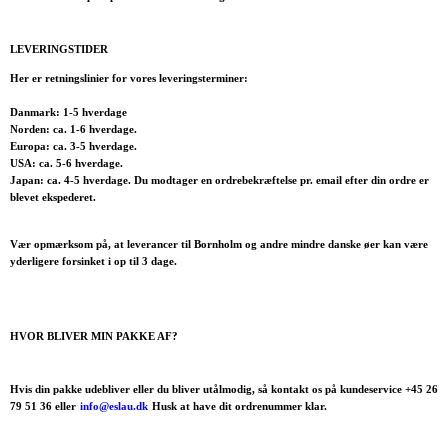
LEVERINGSTIDER
Her er retningslinier for vores leveringsterminer:
Danmark: 1-5 hverdage
Norden: ca. 1-6 hverdage.
Europa: ca. 3-5 hverdage.
USA: ca. 5-6 hverdage.
Japan: ca. 4-5 hverdage. Du modtager en ordrebekræftelse pr. email efter din ordre er
blevet ekspederet.
Vær opmærksom på, at leverancer til Bornholm og andre mindre danske øer kan være
yderligere forsinket i op til 3 dage.
HVOR BLIVER MIN PAKKE AF?
Hvis din pakke udebliver eller du bliver utålmodig, så kontakt os på kundeservice +45 26
79 51 36 eller
info@eslau.dk
Husk at have dit ordrenummer klar.