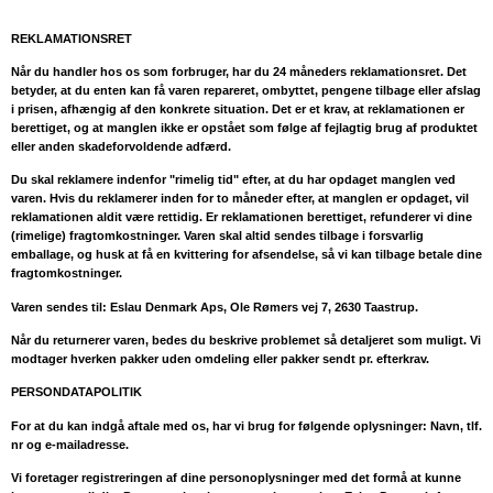
REKLAMATIONSRET
Når du handler hos os som forbruger, har du 24 måneders reklamationsret. Det
betyder, at du enten kan få varen repareret, ombyttet, pengene tilbage eller afslag
i prisen, afhængig af den konkrete situation. Det er et krav, at reklamationen er
berettiget, og at manglen ikke er opstået som følge af fejlagtig brug af produktet
eller anden skadeforvoldende adfærd.
Du skal reklamere indenfor "rimelig tid" efter, at du har opdaget manglen ved
varen. Hvis du reklamerer inden for to måneder efter, at manglen er opdaget, vil
reklamationen aldit være rettidig. Er reklamationen berettiget, refunderer vi dine
(rimelige) fragtomkostninger. Varen skal altid sendes tilbage i forsvarlig
emballage, og husk at få en kvittering for afsendelse, så vi kan tilbage betale dine
fragtomkostninger.
Varen sendes til: Eslau Denmark Aps, Ole Rømers vej 7, 2630 Taastrup.
Når du returnerer varen, bedes du beskrive problemet så detaljeret som muligt. Vi
modtager hverken pakker uden omdeling eller pakker sendt pr. efterkrav.
PERSONDATAPOLITIK
For at du kan indgå aftale med os, har vi brug for følgende oplysninger: Navn, tlf.
nr og e-mailadresse.
Vi foretager registreringen af dine personoplysninger med det formå at kunne