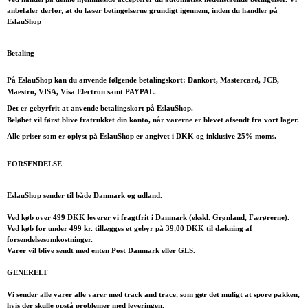
anbefaler derfor, at du læser betingelserne grundigt igennem, inden du handler på
EslauShop
Betaling
På EslauShop kan du anvende følgende betalingskort: Dankort, Mastercard, JCB,
Maestro, VISA, Visa Electron samt PAYPAL.
Det er gebyrfrit at anvende betalingskort på EslauShop.
Beløbet vil først blive fratrukket din konto, når varerne er blevet afsendt fra vort lager.
Alle priser som er oplyst på EslauShop er angivet i DKK og inklusive 25% moms.
FORSENDELSE
EslauShop sender til både Danmark og udland.
Ved køb over 499 DKK leverer vi fragtfrit i Danmark (ekskl. Grønland, Færørerne).
Ved køb for under 499 kr. tillægges et gebyr på 39,00 DKK til dækning af
forsendelsesomkostninger.
Varer vil blive sendt med enten Post Danmark eller GLS.
GENERELT
Vi sender alle varer alle varer med track and trace, som gør det muligt at spore pakken,
hvis der skulle opstå problemer med leveringen.