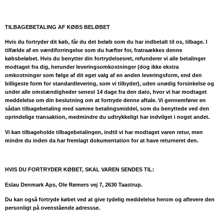
TILBAGEBETALING AF KØBS BELØBET
Hvis du fortryder dit køb, får du det beløb som du har indbetalt til os, tilbage. I
tilfælde af en værdiforringelse som du hæfter for, fratraækkes denne
købsbeløbet. Hvis du benytter din fortrydelsesret, refunderer vi alle betalinger
modtaget fra dig, herunder leveringsomkostninger (dog ikke ekstra
omkostninger som følge af dit eget valg af en anden leveringsform, end den
billigeste form for standardlevering, som vi tilbyder), uden unødig forsinkelse og
under alle omstændigheder senest 14 dage fra den dato, hvor vi har modtaget
meddelelse om din beslutning om at fortryde denne aftale. Vi gennemfører en
sådan tilbagebetaling med samme betalingsmiddel, som du benyttede ved den
oprindelige transaktion, medmindre du udtrykkeligt har indvilget i noget andet.
Vi kan tilbageholde tilbagebetalingen, indtil vi har modtaget varen retur, men
mindre du inden da har fremlagt dokumentation for at have returneret den.
HVIS DU FORTRYDER KØBET, SKAL VAREN SENDES TIL:
Eslau Denmark Aps, Ole Rømers vej 7, 2630 Taastrup.
Du kan også fortryde købet ved at give tydelig meddelelse herom og aflevere den
personligt på ovenstående adressse.