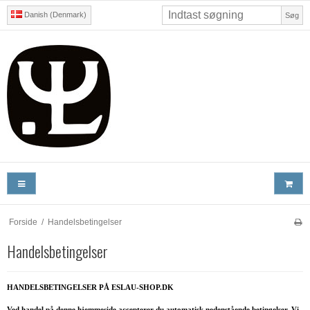
Danish (Denmark)
Søg
Forside
/
Handelsbetingelser
Handelsbetingelser
HANDELSBETINGELSER PÅ ESLAU-SHOP.DK
Ved handel på denne hjemmeside accepterer du automatisk nedenstående betingelser. Vi