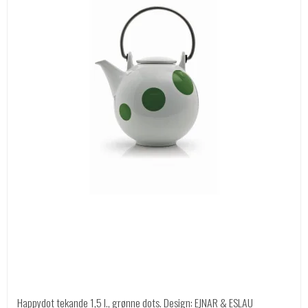
Happydot tekande 1,5 l., grønne dots. Design: EJNAR & ESLAU