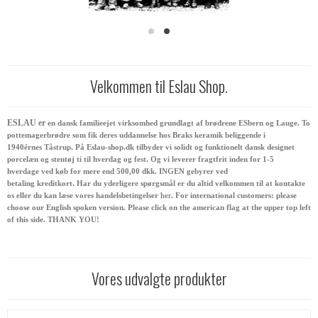
Velkommen til Eslau Shop.
ESLAU er
en dansk familieejet virksomhed grundlagt af brødrene ESbern og Lauge. To
pottemagerbrødre som fik deres uddannelse hos Braks keramik beliggende i
1940érnes Tåstrup. På Eslau-shop.dk tilbyder vi solidt og funktionelt dansk designet
porcelæn og stentøj ti til hverdag og fest. Og vi leverer fragtfrit inden for 1-5
hverdage ved køb for mere end 500,00 dkk. INGEN gebyrer ved
betaling kreditkort. Har du yderligere spørgsmål er du altid velkommen til at kontakte
os eller du kan læse vores handelsbetingelser
her
. For international customers: please
choose our English spoken version. Please click on the american flag at the upper top left
of this side. THANK YOU!
Vores udvalgte produkter