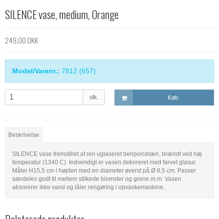
SILENCE vase, medium, Orange
249,00 DKK
Model/Varenr.:
7812 (657)
stk.
Køb
Beskrivelse
SILENCE vase fremstillet af ren uglaseret benporcelæn, brændt ved høj
temperatur (1340 C). Indvendigt er vasen dekoreret med farvet glasur.
Måler H15,5 cm i højden med en diameter øverst på Ø 8,5 cm. Passer
særdeles godt til mellem stilkede blomster og grene m.m. Vasen
absorerer ikke vand og tåler rengøring i opvaskemaskine.
Relaterede produkter