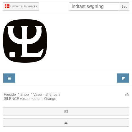
Danish (Denmark)
Søg
Forside
/
Shop
/
Vaser - Silence
/
SILENCE vase, medium, Orange