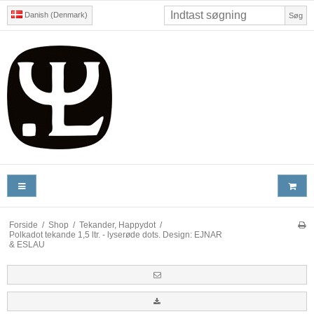
Danish (Denmark)
Søg
Forside
/
Shop
/
Tekander, Happydot
/
Polkadot tekande 1,5 ltr. - lyserøde dots. Design: EJNAR
& ESLAU