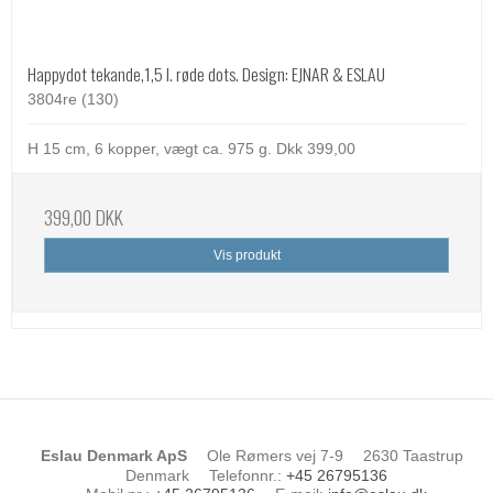
Happydot tekande,1,5 l. røde dots. Design: EJNAR & ESLAU
3804re (130)
H 15 cm, 6 kopper, vægt ca. 975 g. Dkk 399,00
399,00 DKK
Vis produkt
Eslau Denmark ApS
Ole Rømers vej 7-9
2630 Taastrup
Denmark
Telefonnr.
:
+45 26795136