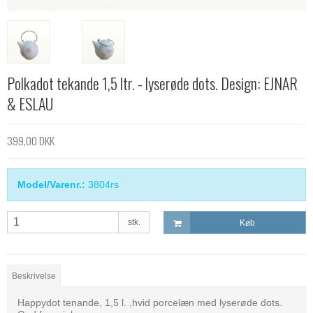
Polkadot tekande 1,5 ltr. - lyserøde dots. Design: EJNAR
& ESLAU
399,00 DKK
Model/Varenr.:
3804rs
stk.
Køb
Beskrivelse
Happydot tenande, 1,5 l. ,hvid porcelæn med lyserøde dots.